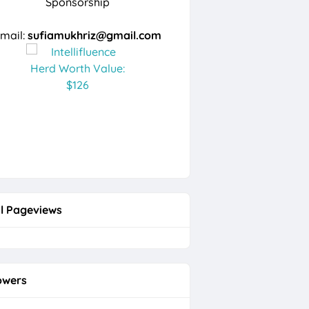
Sponsorship
mail:
sufiamukhriz@gmail.com
l Pageviews
owers