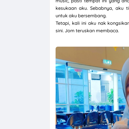
music, pasti tempat ini yang and
kesukaan aku. Sebabnya, aku ti
Pengalaman Um
untuk aku bersembang.
Tetapi, kali ini aku nak kongsi
sini. Jom teruskan membaca.