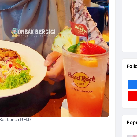
Foll
Set Lunch RM38
Popu