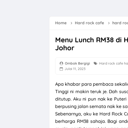
Lirik Lagu Bung
Selamat Hari M
Home
Hard rock cafe
hard ro
Scaling Gigi Kli
Menu Lunch RM38 di H
Lirik Lagu Gala 
Johor
Bunga Raya Si
Memang Sibuk D
Ombak Bergigi
Hard rock cafe
ha
Julai 11, 2023
River Cruise Me
Apa khabar para pembaca sekalian
7 Tips Redakan
Tinggi ni makin teruk je. Dah su
Fadhilat dan K
ditutup. Aku ni pun nak ke Puter
GKB Tiger Milk
berpusing jalan semata nak ke sa
Sebenarnya, aku ke Hard Rock C
Menikmati Mee S
berharga RM38 sahaja. Bagi an
Resepi Mee Kol