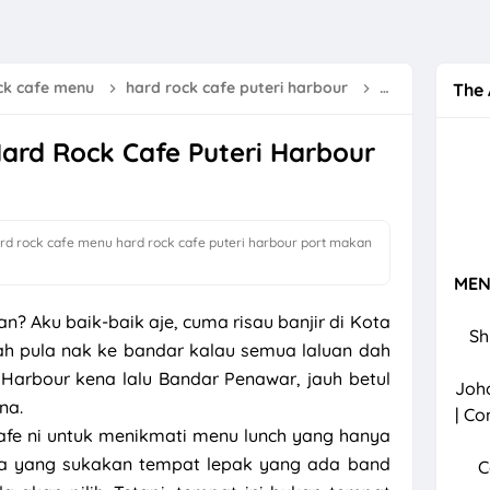
a Kemboja - Iman Troye (Official Music Video)
erdeka 31 Ogos 2024
ck cafe menu
hard rock cafe puteri harbour
port makan
The 
nik Kerajaan Elak Gigi Berkarat
ard Rock Cafe Puteri Harbour
Bunga Matahari - Sal Priadi (Official Music Video)
mbol Nasional dan Keindahan yang Menawan
engan Job Review Dan Affiliate TikTok
rd rock cafe menu
hard rock cafe puteri harbour
port makan
laka | Tarikan Utama Di Negeri Sang Kancil
MEN
? Aku baik-baik aje, cuma risau banjir di Kota
 Bengkak Susu
Sh
sah pula nak ke bandar kalau semua laluan dah
elebihan Surah Al Waqiah
i Harbour kena lalu Bandar Penawar, jauh betul
Joho
 Mushroom & Z-WELL Bagus Untuk Imun Dan Insomnia
na.
| Co
afe ni untuk menikmati menu lunch yang hanya
izzling Di Gerai Pak Habib Sri Lalang Mersing
da yang sukakan tempat lepak yang ada band
C
ok Sarawak Mudah Dan Simple