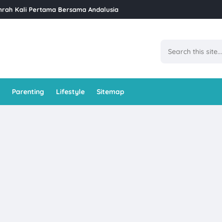
siat, Nama Saintifik, dan Kandungan Nutrisi
Ramadan Di GoodHope Hotel Skudai
et Iftar Ramadan di Restoran Bara Stulang – Mesti Masuk Bucket List
at Job Konten 4 Angka
l Ban Pecah Tanjung Piandang
Parenting
Lifestyle
Sitemap
kzema Di Klinik Dr Bazilah
ti Kaya Junus Teluk Intan
us Komitmen Malaysia Lebih Sihat Kempen Komuniti Penyayang Tahu
Dan Cara Untuk Menanamnya
an Sosial Suri Rumah (SKSSR) Lindungi Surirumah di Malaysia
api Orang Yang Tidak Suka Kita
erseri Dengan Berus Gigi Elektrik SmileFam