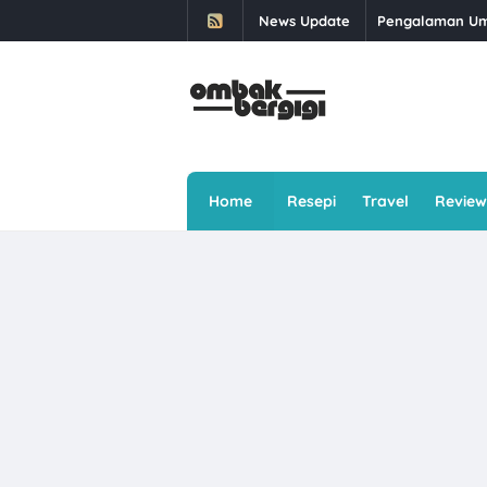
News Update
Daun Kesum: Kha
Buffet Selera 
Berbuka Puasa S
Kali Kedua Dap
Makan Ais Kepa
Home
Resepi
Travel
Review
Rawat Masalah E
Singgah Beli Ro
Ayam Brand Ter
Sawi: 5 Jenis 
Skim Keselamat
6 Cara Menghad
Senyum Lebih B