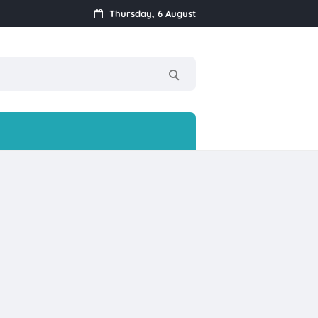
Thursday, 6 August
!
nan Ke-17