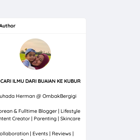
Menu Lunch RM38 di Hard Rock Cafe Puteri Harbour Johor
Author
CARI ILMU DARI BUAIAN KE KUBUR
uhada Herman @ OmbakBergigi
rean & Fulltime Blogger | Lifestyle
ntent Creator | Parenting | Skincare
ollaboration | Events | Reviews |