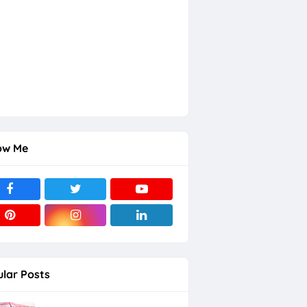
ow Me
lar Posts