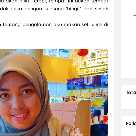
a akan pilih. Tetapi, tempat ini bukan tempat
dak suka dengan suasana 'bingit' dan susah
rah Kali Pertama Bersama Andalusia
E
kan tentang pengalaman aku makan set lunch di
Tota
Foll