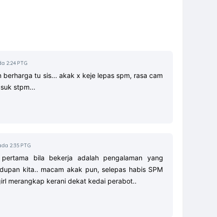
da 2:24 PTG
n berharga tu sis... akak x keje lepas spm, rasa cam
asuk stpm...
ada 2:35 PTG
n pertama bila bekerja adalah pengalaman yang
idupan kita.. macam akak pun, selepas habis SPM
irl merangkap kerani dekat kedai perabot..