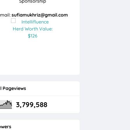
Sponsorship
mail:
sufiamukhriz@gmail.com
l Pageviews
3,799,588
owers