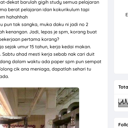
at-dekat barulah gigih study semua pelajaran
ma berat pelajaran idan kokurikulum tapi
rah Kali Pertama Bersama Andalusia
E
lum hahahhah
u pun tak sangka, muka daku ni jadi no 2
lah kenangan. Jadi, lepas je spm, korang buat
 pekerjaan pertama korang?
 sejak umur 15 tahun, kerja kedai makan.
 Sabtu ahad mesti kerja sebab nak cari duit
Kadang dalam waktu ada paper spm pun sempat
 Tolong cik ana meniaga, dapatlah sehari tu
ada.
Tota
Foll