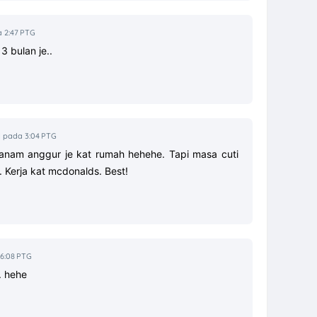
 2:47 PTG
 3 bulan je..
1 pada 3:04 PTG
tanam anggur je kat rumah hehehe. Tapi masa cuti
a. Kerja kat mcdonalds. Best!
 6:08 PTG
. hehe