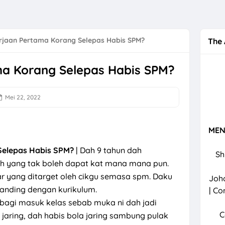
a Kemboja - Iman Troye (Official Music Video)
erdeka 31 Ogos 2024
rjaan Pertama Korang Selepas Habis SPM?
The 
nik Kerajaan Elak Gigi Berkarat
ma Korang Selepas Habis SPM?
Bunga Matahari - Sal Priadi (Official Music Video)
mbol Nasional dan Keindahan yang Menawan
Mei 22, 2022
engan Job Review Dan Affiliate TikTok
laka | Tarikan Utama Di Negeri Sang Kancil
MEN
 Bengkak Susu
Selepas Habis SPM?
| Dah 9 tahun dah
Sh
h yang tak boleh dapat kat mana mana pun.
elebihan Surah Al Waqiah
ar yang ditarget oleh cikgu semasa spm. Daku
Joho
 Mushroom & Z-WELL Bagus Untuk Imun Dan Insomnia
banding dengan kurikulum.
| Co
k bagi masuk kelas sebab muka ni dah jadi
izzling Di Gerai Pak Habib Sri Lalang Mersing
C
a jaring, dah habis bola jaring sambung pulak
ok Sarawak Mudah Dan Simple