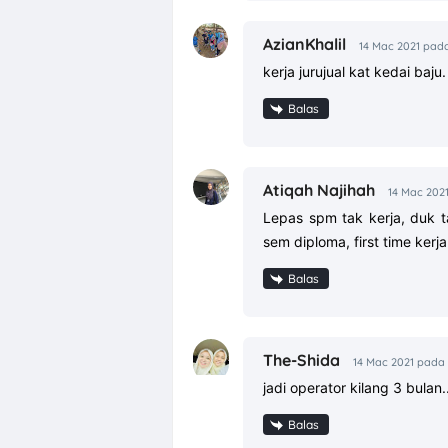
AzianKhalil
14 Mac 2021 pada
kerja jurujual kat kedai baju.
Balas
Atiqah Najihah
14 Mac 202
Lepas spm tak kerja, duk 
sem diploma, first time kerj
Balas
The-Shida
14 Mac 2021 pada
jadi operator kilang 3 bulan.
Balas