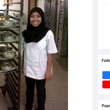
Foll
Popu