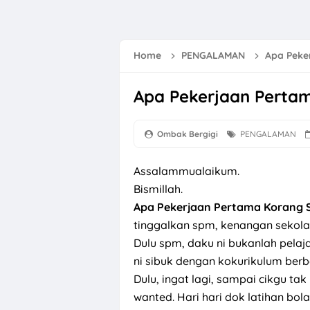
Lirik Lagu Bung
Selamat Hari M
Home
PENGALAMAN
Apa Peke
Scaling Gigi Kli
Apa Pekerjaan Perta
Lirik Lagu Gala 
Bunga Raya Si
Ombak Bergigi
PENGALAMAN
Memang Sibuk D
Assalammualaikum.
River Cruise Me
Bismillah.
7 Tips Redakan
Apa Pekerjaan Pertama Korang 
tinggalkan spm, kenangan sekola
Fadhilat dan K
Dulu spm, daku ni bukanlah pelaj
GKB Tiger Milk
ni sibuk dengan kokurikulum ber
Dulu, ingat lagi, sampai cikgu ta
Menikmati Mee S
wanted. Hari hari dok latihan bol
Resepi Mee Kol