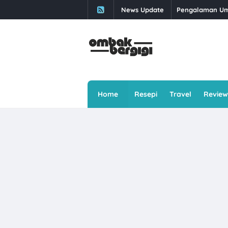
News Update
Daun Kesum: Kha
Buffet Selera 
Berbuka Puasa S
Kali Kedua Dap
Makan Ais Kepa
Home
Resepi
Travel
Review
Rawat Masalah E
Singgah Beli Ro
Ayam Brand Ter
Sawi: 5 Jenis 
Skim Keselamat
6 Cara Menghad
Senyum Lebih B