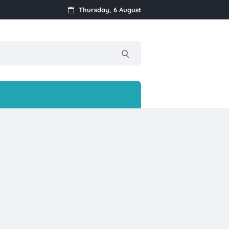
Thursday, 6 August
!
nan Ke-17