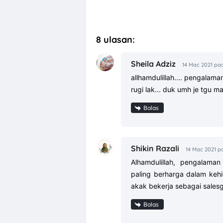
MALAYSIA
8 ulasan:
Sheila Adziz
14 Mac 2021 pa
allhamdulillah.... pengalama
rugi lak... duk umh je tgu m
Balas
Shikin Razali
14 Mac 2021 p
Alhamdulillah, pengalama
paling berharga dalam keh
akak bekerja sebagai salesg
Balas