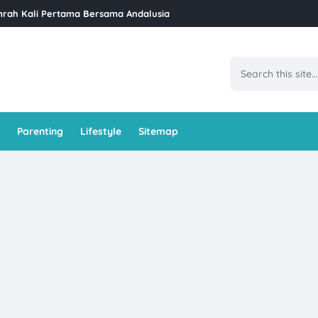
siat, Nama Saintifik, dan Kandungan Nutrisi
Ramadan Di GoodHope Hotel Skudai
et Iftar Ramadan di Restoran Bara Stulang – Mesti Masuk Bucket List
at Job Konten 4 Angka
l Ban Pecah Tanjung Piandang
Parenting
Lifestyle
Sitemap
kzema Di Klinik Dr Bazilah
ti Kaya Junus Teluk Intan
us Komitmen Malaysia Lebih Sihat Kempen Komuniti Penyayang Tahu
Dan Cara Untuk Menanamnya
an Sosial Suri Rumah (SKSSR) Lindungi Surirumah di Malaysia
api Orang Yang Tidak Suka Kita
erseri Dengan Berus Gigi Elektrik SmileFam