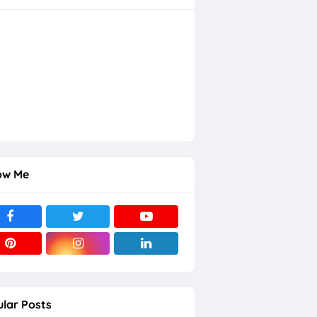
ow Me
lar Posts