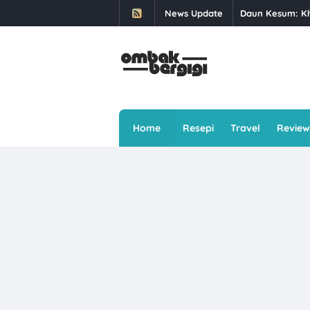
News Update
Daun Kesum: Kha
Buffet Selera 
Berbuka Puasa S
Kali Kedua Dap
Makan Ais Kepa
Home
Resepi
Travel
Review
Rawat Masalah E
Singgah Beli Ro
Ayam Brand Ter
Sawi: 5 Jenis 
Skim Keselamat
6 Cara Menghad
Senyum Lebih B