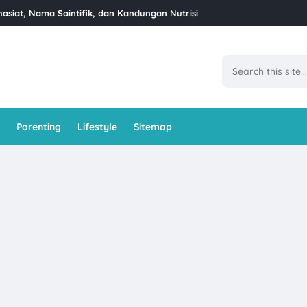
siat, Nama Saintifik, dan Kandungan Nutrisi
Ramadan Di GoodHope Hotel Skudai
et Iftar Ramadan di Restoran Bara Stulang – Mesti Masuk Bucket List
at Job Konten 4 Angka
l Ban Pecah Tanjung Piandang
Parenting
Lifestyle
Sitemap
kzema Di Klinik Dr Bazilah
ti Kaya Junus Teluk Intan
us Komitmen Malaysia Lebih Sihat Kempen Komuniti Penyayang Tahu
Dan Cara Untuk Menanamnya
an Sosial Suri Rumah (SKSSR) Lindungi Surirumah di Malaysia
api Orang Yang Tidak Suka Kita
erseri Dengan Berus Gigi Elektrik SmileFam