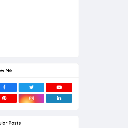
ow Me
lar Posts