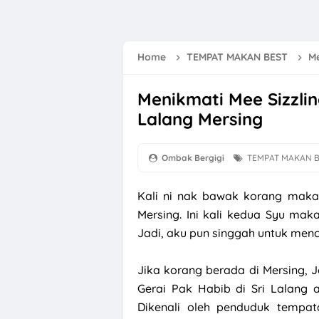
Lirik Lagu Bung
Selamat Hari M
Home
TEMPAT MAKAN BEST
Me
Scaling Gigi Kli
Menikmati Mee Sizzlin
Lirik Lagu Gala 
Lalang Mersing
Bunga Raya Si
Memang Sibuk D
Ombak Bergigi
TEMPAT MAKAN 
River Cruise Me
Kali ni nak bawak korang makan
7 Tips Redakan
Mersing. Ini kali kedua Syu maka
Jadi, aku pun singgah untuk men
Fadhilat dan K
GKB Tiger Milk
Jika korang berada di Mersing,
Gerai Pak Habib di Sri Lalang a
Menikmati Mee S
Dikenali oleh penduduk tempat
Resepi Mee Kol