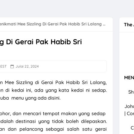
a Kemboja - Iman Troye (Official Music Video)
erdeka 31 Ogos 2024
nikmati Mee Sizzling Di Gerai Pak Habib Sri Lalang Mersing
The 
nik Kerajaan Elak Gigi Berkarat
g Di Gerai Pak Habib Sri
Bunga Matahari - Sal Priadi (Official Music Video)
mbol Nasional dan Keindahan yang Menawan
engan Job Review Dan Affiliate TikTok
BEST
Julai 22, 2024
laka | Tarikan Utama Di Negeri Sang Kancil
MEN
 Mee Sizzling di Gerai Pak Habib Sri Lalang,
 Bengkak Susu
n di kedai ini, ada yang kata kedai ni sedap.
Sh
cuba menu yang ada disini.
elebihan Surah Al Waqiah
Joho
 Mushroom & Z-WELL Bagus Untuk Imun Dan Insomnia
 Johor, dan mencari tempat makan yang sedap
| Co
dalah destinasi yang tidak boleh dilepaskan.
izzling Di Gerai Pak Habib Sri Lalang Mersing
C
an dan pelancong sebagai salah satu gerai
ok Sarawak Mudah Dan Simple