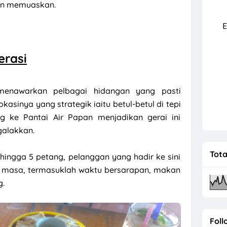
an memuaskan.
rah Kali Pertama Bersama Andalusia
E
erasi
menawarkan pelbagai hidangan yang pasti
asinya yang strategik iaitu betul-betul di tepi
g ke Pantai Air Papan menjadikan gerai ini
alakkan.
Tota
ehingga 5 petang, pelanggan yang hadir ke sini
a masa, termasuklah waktu bersarapan, makan
g.
Foll