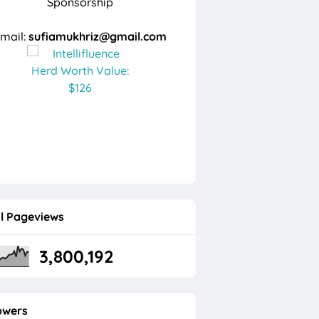
Sponsorship
mail:
sufiamukhriz@gmail.com
l Pageviews
3,800,192
owers