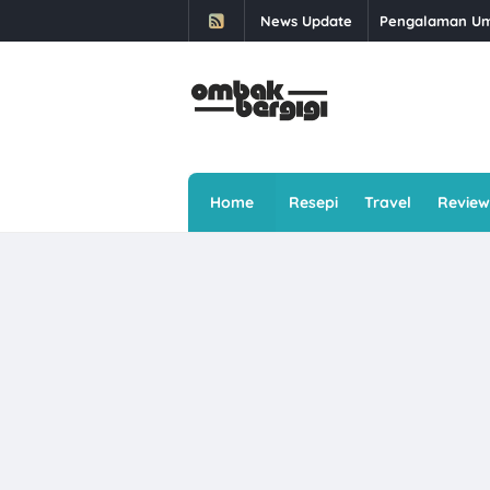
News Update
Daun Kesum: Kha
Buffet Selera 
Berbuka Puasa S
Kali Kedua Dap
Makan Ais Kepa
Home
Resepi
Travel
Review
Rawat Masalah E
Singgah Beli Ro
Ayam Brand Ter
Sawi: 5 Jenis 
Skim Keselamat
6 Cara Menghad
Senyum Lebih B