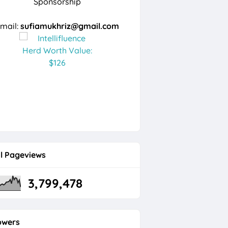
Sponsorship
mail:
sufiamukhriz@gmail.com
l Pageviews
3,799,478
owers