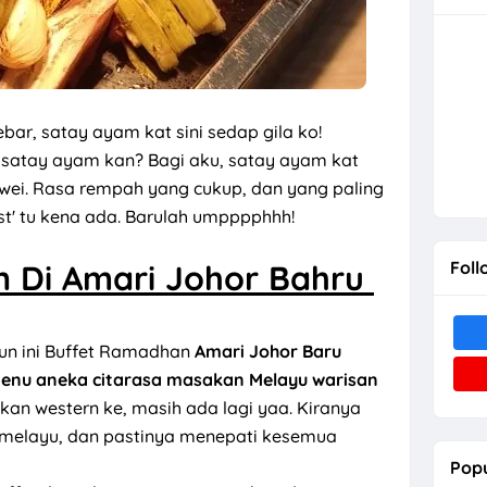
bar, satay ayam kat sini sedap gila ko!
 satay ayam kan? Bagi aku, satay ayam kat
 wei. Rasa rempah yang cukup, dan yang paling
st' tu kena ada. Barulah umpppphhh!
Foll
 Di Amari Johor Bahru
hun ini Buffet Ramadhan
Amari Johor Baru
 menu aneka citarasa masakan Melayu warisan
akan western ke, masih ada lagi yaa. Kiranya
 melayu, dan pastinya menepati kesemua
Popu