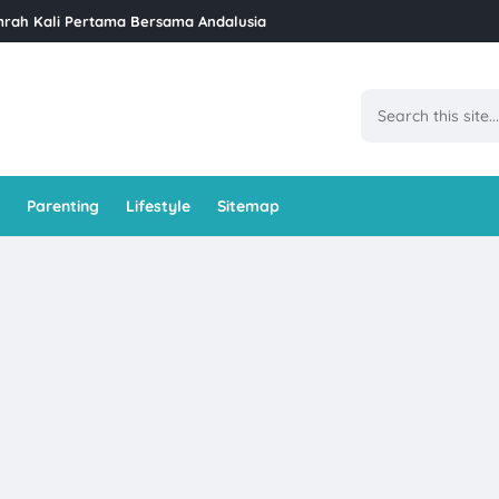
siat, Nama Saintifik, dan Kandungan Nutrisi
Ramadan Di GoodHope Hotel Skudai
et Iftar Ramadan di Restoran Bara Stulang – Mesti Masuk Bucket List
at Job Konten 4 Angka
l Ban Pecah Tanjung Piandang
Parenting
Lifestyle
Sitemap
kzema Di Klinik Dr Bazilah
ti Kaya Junus Teluk Intan
us Komitmen Malaysia Lebih Sihat Kempen Komuniti Penyayang Tahu
Dan Cara Untuk Menanamnya
an Sosial Suri Rumah (SKSSR) Lindungi Surirumah di Malaysia
api Orang Yang Tidak Suka Kita
erseri Dengan Berus Gigi Elektrik SmileFam