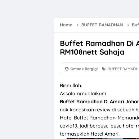
Lirik Lagu Bung
Selamat Hari M
Home
BUFFET RAMADHAN
Buf
Scaling Gigi Kli
Buffet Ramadhan Di 
Lirik Lagu Gala 
RM108nett Sahaja
Bunga Raya Si
Memang Sibuk D
Ombak Bergigi
BUFFET RAMAD
River Cruise Me
Bismillah.
7 Tips Redakan
Assalammualaikum.
Buffet Ramadhan Di Amari Joho
Fadhilat dan K
nak kongsikan review di sebuah 
GKB Tiger Milk
Hotel Buffet Ramadhan. Memand
covid19, jadi berpusu-pusu hote
Menikmati Mee S
termasuklah Hotel Amari.
Resepi Mee Kol