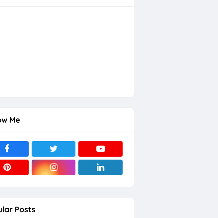
ow Me
lar Posts