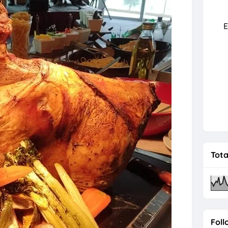
rah Kali Pertama Bersama Andalusia
E
Tota
Foll