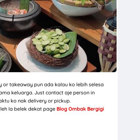
y or takeaway pun ada kalau ko lebih selesa
ma keluarga. Just contact aje person in
ktu ko nak delivery or pickup.
leh la belek dekat page
Blog Ombak Bergigi