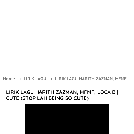
Senyum Lebih Berseri Dengan Berus Gigi Elektrik SmileFam
Lirik Lagu Bunga Kemboja - Iman Troye (Official Music Vide
Selamat Hari Merdeka 31 Ogos 2024
Scaling Gigi Klinik Kerajaan Elak Gigi Berkarat
Lirik Lagu Gala Bunga Matahari - Sal Priadi (Official Music V
Bunga Raya Simbol Nasional dan Keindahan yang Menawan
Memang Sibuk Dengan Job Review Dan Affiliate TikTok
Home
LIRIK LAGU
LIRIK LAGU HARITH ZAZMAN, MFMF, LOCA B | CUTE (STOP LAH BEING SO CUTE)
River Cruise Melaka | Tarikan Utama Di Negeri Sang Kancil
LIRIK LAGU HARITH ZAZMAN, MFMF, LOCA B |
CUTE (STOP LAH BEING SO CUTE)
7 Tips Redakan Bengkak Susu
Fadhilat dan Kelebihan Surah Al Waqiah
GKB Tiger Milk Mushroom & Z-WELL Bagus Untuk Imun Dan 
Menikmati Mee Sizzling Di Gerai Pak Habib Sri Lalang Mersin