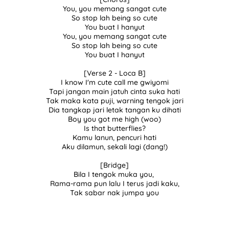
You, you memang sangat cute
So stop lah being so cute
You buat I hanyut
You, you memang sangat cute
So stop lah being so cute
You buat I hanyut
[Verse 2 - Loca B]
I know I'm cute call me gwiyomi
Tapi jangan main jatuh cinta suka hati
Tak maka kata puji, warning tengok jari
Dia tangkap jari letak tangan ku dihati
Boy you got me high (woo)
Is that butterflies?
Kamu lanun, pencuri hati
Aku dilamun, sekali lagi (dang!)
[Bridge]
Bila I tengok muka you,
Rama-rama pun lalu I terus jadi kaku,
Tak sabar nak jumpa you