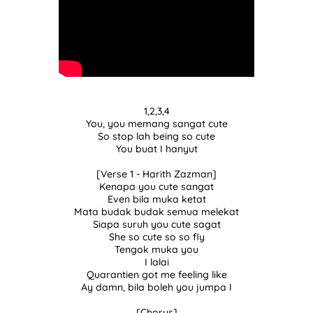
Resepi Mee Kolok Sarawak Mudah Dan Simple
1,2,3,4
You, you memang sangat cute
So stop lah being so cute
You buat I hanyut
[Verse 1 - Harith Zazman]
Kenapa you cute sangat
Even bila muka ketat
Mata budak budak semua melekat
Siapa suruh you cute sagat
She so cute so so fly
Tengok muka you
I lalai
Quarantien got me feeling like
Ay damn, bila boleh you jumpa I
[Chorus]