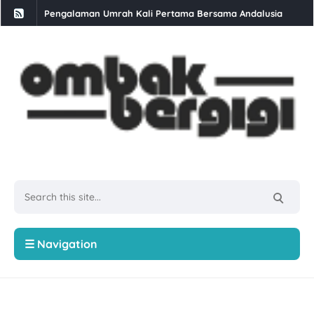
Pengalaman Umrah Kali Pertama Bersama Andalusia
Daun Kesum: Khasiat, Nama Saintifik, dan Kandungan Nutris
Buffet Selera Ramadan Di GoodHope Hotel Skudai
Berbuka Puasa Set Iftar Ramadan di Restoran Bara Stulang 
Kali Kedua Dapat Job Konten 4 Angka
Makan Ais Kepal Ban Pecah Tanjung Piandang
Rawat Masalah Ekzema Di Klinik Dr Bazilah
Singgah Beli Roti Kaya Junus Teluk Intan
Ayam Brand Terus Komitmen Malaysia Lebih Sihat Kempen 
☰ Navigation
Sawi: 5 Jenis Dan Cara Untuk Menanamnya
Skim Keselamatan Sosial Suri Rumah (SKSSR) Lindungi Suri
6 Cara Menghadapi Orang Yang Tidak Suka Kita