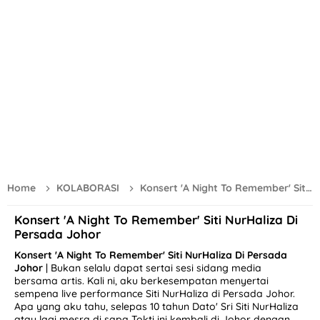
Lirik Lagu Bunga Kemboja - Iman Troye (Official Music Vide
Selamat Hari Merdeka 31 Ogos 2024
Scaling Gigi Klinik Kerajaan Elak Gigi Berkarat
Lirik Lagu Gala Bunga Matahari - Sal Priadi (Official Music V
Bunga Raya Simbol Nasional dan Keindahan yang Menawan
Memang Sibuk Dengan Job Review Dan Affiliate TikTok
River Cruise Melaka | Tarikan Utama Di Negeri Sang Kancil
Home
KOLABORASI
Konsert 'A Night To Remember' Siti NurHaliza Di Persada Johor
7 Tips Redakan Bengkak Susu
Konsert 'A Night To Remember' Siti NurHaliza Di
Persada Johor
Fadhilat dan Kelebihan Surah Al Waqiah
Konsert 'A Night To Remember' Siti NurHaliza Di Persada
GKB Tiger Milk Mushroom & Z-WELL Bagus Untuk Imun Dan 
Johor
| Bukan selalu dapat sertai sesi sidang media
bersama artis. Kali ni, aku berkesempatan menyertai
Menikmati Mee Sizzling Di Gerai Pak Habib Sri Lalang Mersin
sempena live performance Siti NurHaliza di Persada Johor.
Apa yang aku tahu, selepas 10 tahun Dato' Sri Siti NurHaliza
Resepi Mee Kolok Sarawak Mudah Dan Simple
atau lagi mesra di sapa Tokti ini kembali di Johor dengan