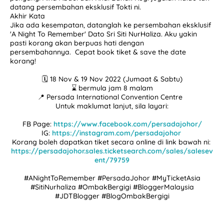
datang persembahan eksklusif Tokti ni.
Akhir Kata
Jika ada kesempatan, datanglah ke persembahan eksklusif
'A Night To Remember' Dato Sri Siti NurHaliza. Aku yakin
pasti korang akan berpuas hati dengan
persembahannya. Cepat book tiket & save the date
korang!
🗓 18 Nov & 19 Nov 2022 (Jumaat & Sabtu)
⌛ bermula jam 8 malam
📍 Persada International Convention Centre
Untuk maklumat lanjut, sila layari:
FB Page:
https://www.facebook.com/persadajohor/
IG:
https://instagram.com/persadajohor
Korang boleh dapatkan tiket secara online di link bawah ni:
https://persadajohor.sales.ticketsearch.com/sales/salesev
ent/79759
#ANightToRemember #PersadaJohor #MyTicketAsia
#SitiNurhaliza #OmbakBergigi #BloggerMalaysia
#JDTBlogger #BlogOmbakBergigi