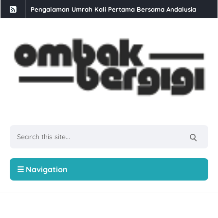
Daun Kesum: Khasiat, Nama Saintifik, dan Kandungan Nutris
Buffet Selera Ramadan Di GoodHope Hotel Skudai
Berbuka Puasa Set Iftar Ramadan di Restoran Bara Stulang 
Kali Kedua Dapat Job Konten 4 Angka
Makan Ais Kepal Ban Pecah Tanjung Piandang
Rawat Masalah Ekzema Di Klinik Dr Bazilah
Singgah Beli Roti Kaya Junus Teluk Intan
Ayam Brand Terus Komitmen Malaysia Lebih Sihat Kempen 
Sawi: 5 Jenis Dan Cara Untuk Menanamnya
☰ Navigation
Skim Keselamatan Sosial Suri Rumah (SKSSR) Lindungi Suri
6 Cara Menghadapi Orang Yang Tidak Suka Kita
Senyum Lebih Berseri Dengan Berus Gigi Elektrik SmileFam