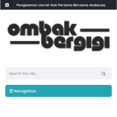
Daun Kesum: Khasiat, Nama Saintifik, dan Kandungan Nutris
Buffet Selera Ramadan Di GoodHope Hotel Skudai
Berbuka Puasa Set Iftar Ramadan di Restoran Bara Stulang 
Kali Kedua Dapat Job Konten 4 Angka
Makan Ais Kepal Ban Pecah Tanjung Piandang
Rawat Masalah Ekzema Di Klinik Dr Bazilah
Singgah Beli Roti Kaya Junus Teluk Intan
Ayam Brand Terus Komitmen Malaysia Lebih Sihat Kempen 
Sawi: 5 Jenis Dan Cara Untuk Menanamnya
☰ Navigation
Skim Keselamatan Sosial Suri Rumah (SKSSR) Lindungi Suri
6 Cara Menghadapi Orang Yang Tidak Suka Kita
Senyum Lebih Berseri Dengan Berus Gigi Elektrik SmileFam