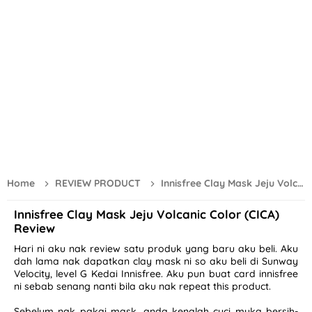
Lirik Lagu Bunga Kemboja - Iman Troye (Official Music Vide
Selamat Hari Merdeka 31 Ogos 2024
Scaling Gigi Klinik Kerajaan Elak Gigi Berkarat
Lirik Lagu Gala Bunga Matahari - Sal Priadi (Official Music V
Bunga Raya Simbol Nasional dan Keindahan yang Menawan
Memang Sibuk Dengan Job Review Dan Affiliate TikTok
River Cruise Melaka | Tarikan Utama Di Negeri Sang Kancil
Home
REVIEW PRODUCT
Innisfree Clay Mask Jeju Volcanic Color (CICA) Review
7 Tips Redakan Bengkak Susu
Innisfree Clay Mask Jeju Volcanic Color (CICA)
Review
Fadhilat dan Kelebihan Surah Al Waqiah
Hari ni aku nak review satu produk yang baru aku beli. Aku
GKB Tiger Milk Mushroom & Z-WELL Bagus Untuk Imun Dan 
dah lama nak dapatkan clay mask ni so aku beli di Sunway
Velocity, level G Kedai Innisfree. Aku pun buat card innisfree
Menikmati Mee Sizzling Di Gerai Pak Habib Sri Lalang Mersin
ni sebab senang nanti bila aku nak repeat this product.
Resepi Mee Kolok Sarawak Mudah Dan Simple
Sebelum nak pakai mask, anda kenalah cuci muka bersih-